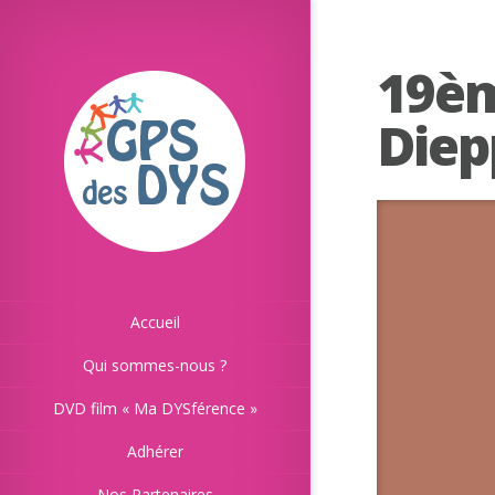
19èm
Diep
Accueil
Qui sommes-nous ?
DVD film « Ma DYSférence »
Adhérer
Nos Partenaires