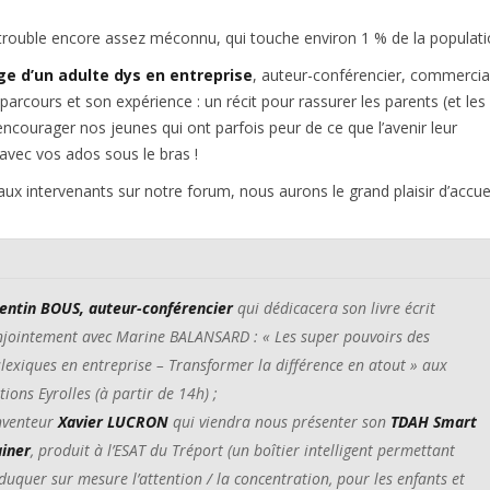
trouble encore assez méconnu, qui touche environ 1 % de la populat
e d’un adulte dys en entreprise
, auteur-conférencier, commercial
parcours et son expérience : un récit pour rassurer les parents (et les
ncourager nos jeunes qui ont parfois peur de ce que l’avenir leur
avec vos ados sous le bras !
ux intervenants sur notre forum, nous aurons le grand plaisir d’accueill
entin BOUS, auteur-conférencier
qui dédicacera son livre écrit
njointement avec Marine BALANSARD : « Les super pouvoirs des
lexiques en entreprise – Transformer la différence en atout » aux
tions Eyrolles (à partir de 14h) ;
inventeur
Xavier LUCRON
qui viendra nous présenter son
TDAH Smart
ainer
, produit à l’ESAT du Tréport (un boîtier intelligent permettant
duquer sur mesure l’attention / la concentration, pour les enfants et