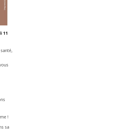
i 11
 santé,
vous
ons
ame !
ns sa