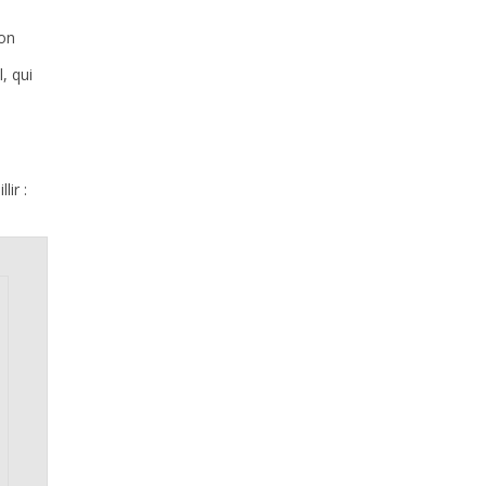
ion
, qui
ir :