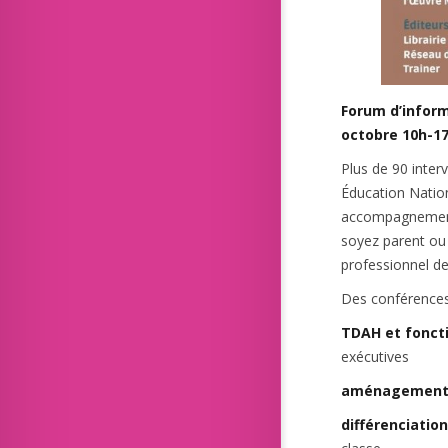
Forum d’inform
octobre 10h-17
Plus de 90 inter
Éducation Nationa
accompagnement 
soyez parent ou
professionnel de
Des conférences 
TDAH et fonct
exécutives
aménagements
différenciati