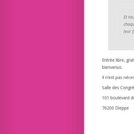
Et to
chaqu
leur f
Entrée libre, gra
bienvenus.
Il n’est pas néces
Salle des Congr
101 boulevard d
76200 Dieppe