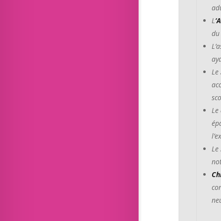
ad
L
‘
du
L’
aya
Le
ac
sco
Le
épa
l’e
Le
not
Ch
co
ne