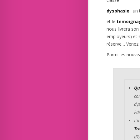
classe
dysphasie
: un 
et le
témoignag
nous livrera son 
employeurs) et e
réserve… Venez 
Parmi les nouvea
Qu
co
dys
Édi
L’
Tr
d’é